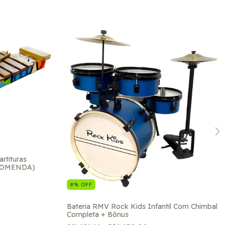
rtituras
NCOMENDA)
8
%
OFF
Bateria RMV Rock Kids Infantil Com Chimbal
Completa + Bônus