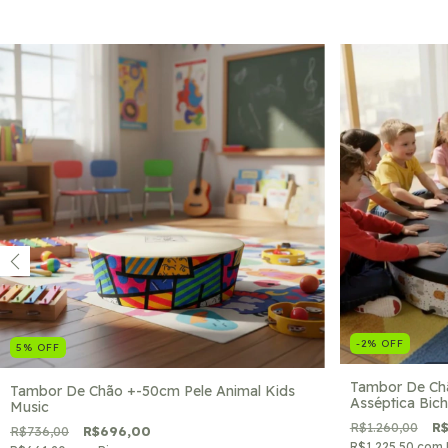
-2
%
OFF
5
%
OFF
Tambor De Chã
Tambor De Chão +-50cm Pele Animal Kids
Asséptica Bich
Music
R$1.260,00
R$
R$736,00
R$696,00
R$1.225,50
com