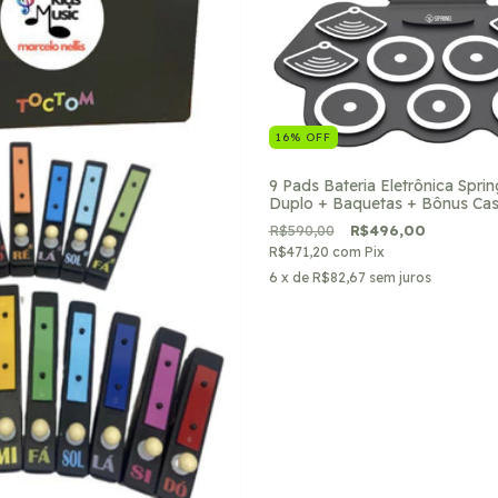
16
%
OFF
9 Pads Bateria Eletrônica Sprin
Duplo + Baquetas + Bônus Cas
R$590,00
R$496,00
R$471,20
com
Pix
6
x de
R$82,67
sem juros