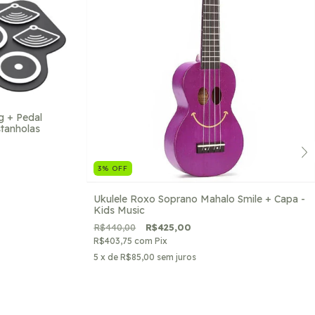
g + Pedal
tanholas
3
%
OFF
Ukulele Roxo Soprano Mahalo Smile + Capa -
Kids Music
R$440,00
R$425,00
R$403,75
com
Pix
5
x de
R$85,00
sem juros