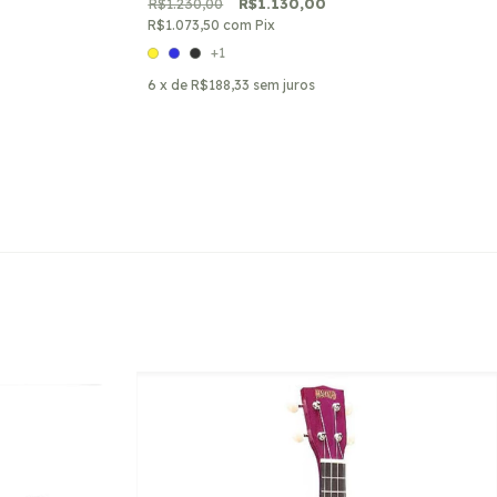
R$1.230,00
R$1.130,00
R$1.073,50
com
Pix
+1
6
x de
R$188,33
sem juros