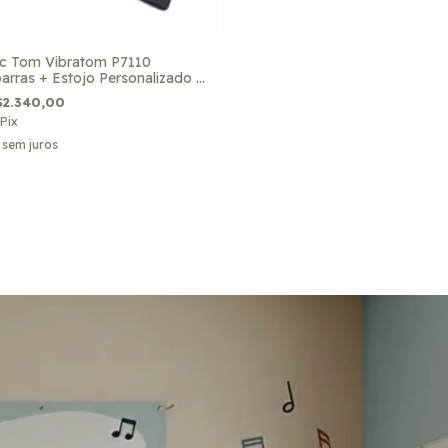
c Tom Vibratom P7110
arras + Estojo Personalizado +
 Kids Music
$2.340,00
Pix
sem juros