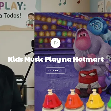
Kids Music Play na Hotmart
CONHEÇA