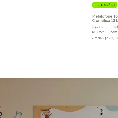
FRETE GRÁTIS
Metalofone To
Cromática 13 b
Partituras PDF
R$2.890,00
R
R$2.223,00
com
6
x de
R$390,00