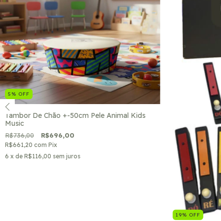
5
%
OFF
Tambor De Chão +-50cm Pele Animal Kids
Music
R$736,00
R$696,00
R$661,20
com
Pix
6
x de
R$116,00
sem juros
19
%
OFF