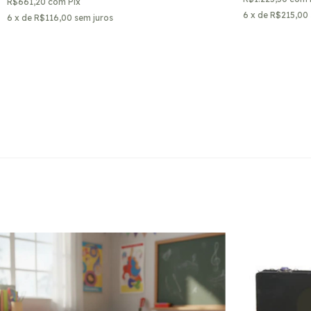
R$661,20
com
Pix
6
x de
R$215,00
6
x de
R$116,00
sem juros