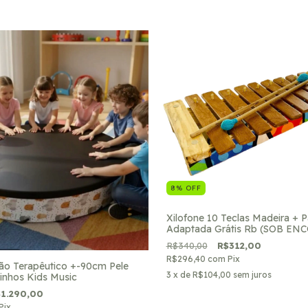
8
%
OFF
Xilofone 10 Teclas Madeira + Pa
Adaptada Grátis Rb (SOB E
R$340,00
R$312,00
R$296,40
com
Pix
o Terapêutico +-90cm Pele
3
x de
R$104,00
sem juros
inhos Kids Music
1.290,00
Pix