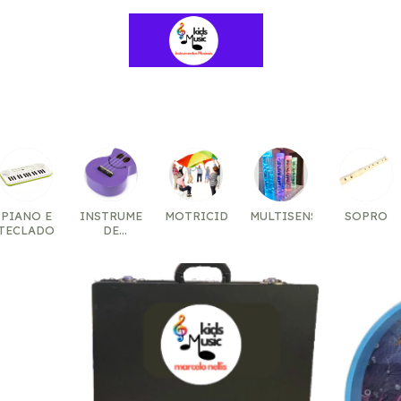
Início
PRODUTOS
Contato
Trocas e Devoluções
PIANO E
INSTRUMENTOS
MOTRICIDADE
MULTISENSORIAL
SOPRO
TECLADO
DE
CORDAS