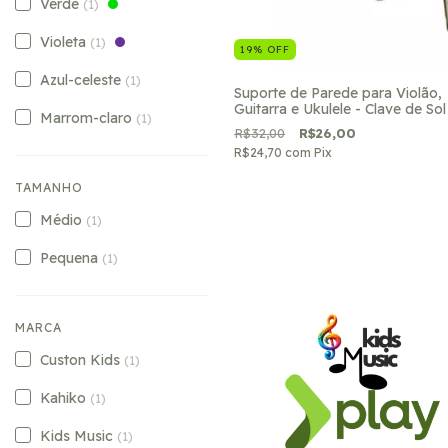
Verde
(1)
Violeta
(1)
19
%
OFF
Azul-celeste
(1)
Suporte de Parede para Violão,
Guitarra e Ukulele - Clave de Sol
Marrom-claro
(1)
R$32,00
R$26,00
R$24,70
com
Pix
TAMANHO
Médio
(1)
Pequena
(1)
MARCA
Custon Kids
(1)
Kahiko
(1)
Kids Music
(1)