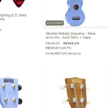
 Spring 0,71 Para
rra
ESGOTADO
x
Ukulele Mahalo Soprano - Série
Arco-íris - Azul Claro + Capa
R$420,00
R$388,00
R$368,60
com
Pix
4
x de
R$97,00
sem juros