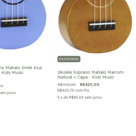
ESGOTADO
no Mahalo Smile Azul
Ukulele Soprano Mahalo Marrom
- Kids Music
Natural + Capa - Kids Music
R$440,00
R$425,00
ix
R$403,75
com
Pix
sem juros
5
x de
R$85,00
sem juros