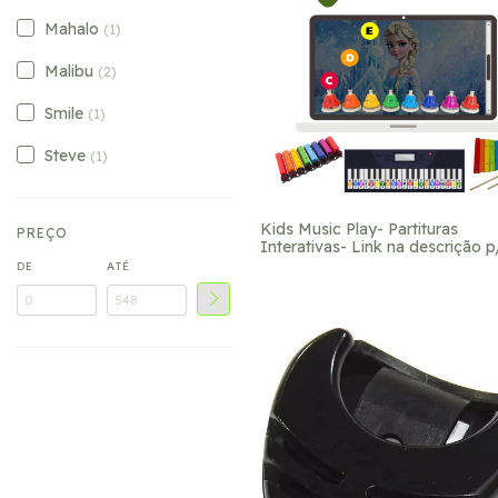
Mahalo
(1)
Malibu
(2)
Smile
(1)
Steve
(1)
Kids Music Play- Partituras
PREÇO
Interativas- Link na descrição p
compra na Hotmart
DE
ATÉ