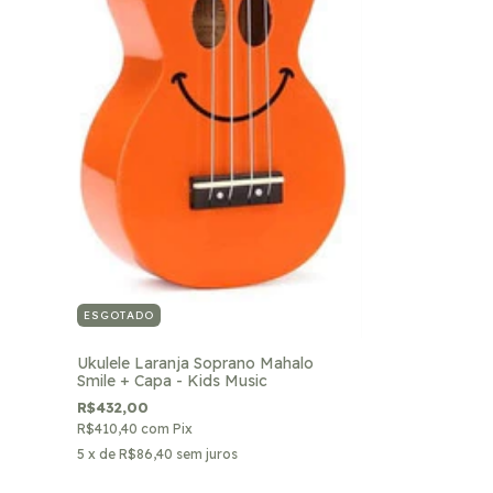
ESGOTADO
Ukulele Laranja Soprano Mahalo
Smile + Capa - Kids Music
R$432,00
R$410,40
com
Pix
5
x de
R$86,40
sem juros