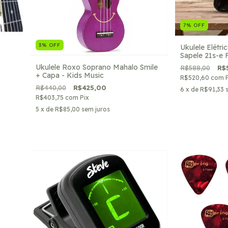
7
%
OFF
3
%
OFF
Ukulele Elétr
Sapele 21s-e 
Natural
Ukulele Roxo Soprano Mahalo Smile
R$588,00
R$
+ Capa - Kids Music
R$520,60
com
R$440,00
R$425,00
6
x de
R$91,33
R$403,75
com
Pix
5
x de
R$85,00
sem juros