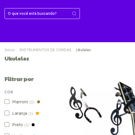
Início
.
INSTRUMENTOS DE CORDAS
.
Ukuleles
Ukuleles
Filtrar por
COR
Marrom
(2)
Laranja
(1)
Preto
(1)