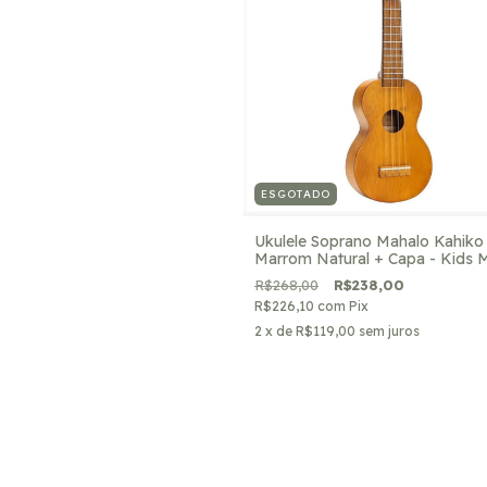
ESGOTADO
Ukulele Soprano Mahalo Kahiko
Marrom Natural + Capa - Kids 
R$268,00
R$238,00
R$226,10
com
Pix
2
x de
R$119,00
sem juros