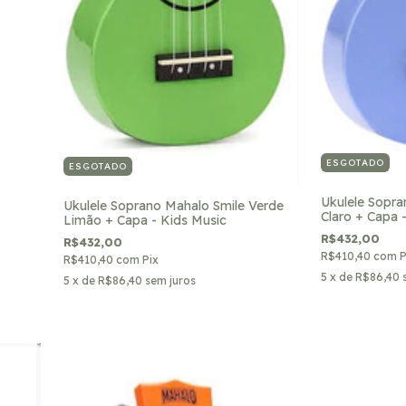
ESGOTADO
ESGOTADO
Ukulele Sopra
Ukulele Soprano Mahalo Smile Verde
Claro + Capa 
Limão + Capa - Kids Music
R$432,00
R$432,00
R$410,40
com
P
R$410,40
com
Pix
5
x de
R$86,40
5
x de
R$86,40
sem juros