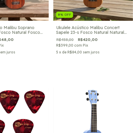
8
%
OFF
ico Malibu Soprano
Ukulele Acústico Malibu Concert
Fosco Natural Fosco
Sapele 23-s Fosco Natural Natural
Fosco
548,00
R$458,00
R$420,00
Pix
R$399,00
com
Pix
sem juros
5
x de
R$84,00
sem juros