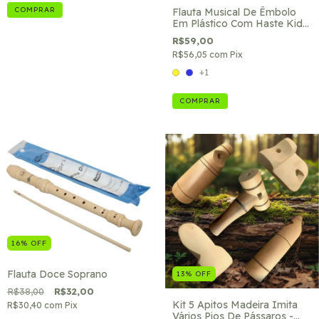
COMPRAR
Flauta Musical De Êmbolo
Em Plástico Com Haste Kids
Music
R$59,00
R$56,05
com
Pix
+1
COMPRAR
16
%
OFF
Flauta Doce Soprano
13
%
OFF
R$38,00
R$32,00
Kit 5 Apitos Madeira Imita
R$30,40
com
Pix
Vários Pios De Pássaros -