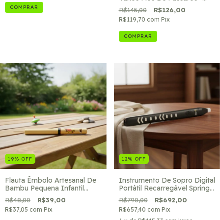
Madeira Natural
R$145,00
R$126,00
R$119,70
com
Pix
19
%
OFF
12
%
OFF
Flauta Êmbolo Artesanal De
Instrumento De Sopro Digital
Bambu Pequena Infantil
Portátil Recarregável Spring
Natural
Kids Music
R$48,00
R$39,00
R$790,00
R$692,00
R$37,05
com
Pix
R$657,40
com
Pix