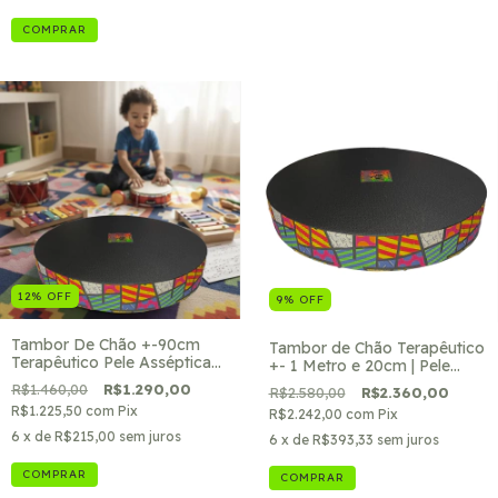
descrição p/ compra na
Hotmart
COMPRAR
12
%
OFF
9
%
OFF
Tambor De Chão +-90cm
Tambor de Chão Terapêutico
Terapêutico Pele Asséptica
+- 1 Metro e 20cm | Pele
Kids Music
Asséptica Kids Music
R$1.460,00
R$1.290,00
R$2.580,00
R$2.360,00
R$1.225,50
com
Pix
R$2.242,00
com
Pix
6
x de
R$215,00
sem juros
6
x de
R$393,33
sem juros
COMPRAR