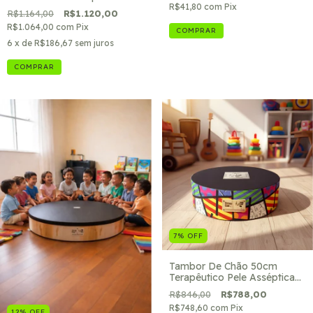
Music
R$41,80
com
Pix
R$1.164,00
R$1.120,00
R$1.064,00
com
Pix
6
x de
R$186,67
sem juros
COMPRAR
7
%
OFF
Tambor De Chão 50cm
Terapêutico Pele Asséptica
RB- Kids Music
R$846,00
R$788,00
R$748,60
com
Pix
12
%
OFF