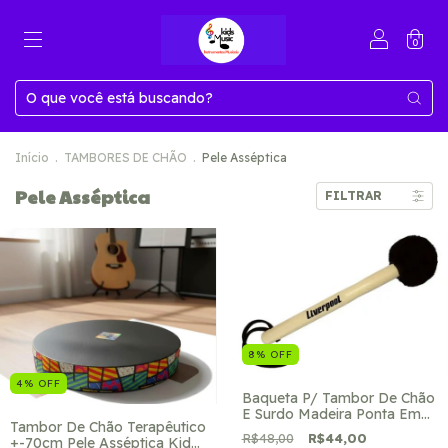
0
Início
.
TAMBORES DE CHÃO
.
Pele Asséptica
Pele Asséptica
FILTRAR
8
%
OFF
4
%
OFF
Baqueta P/ Tambor De Chão
E Surdo Madeira Ponta Em
Tambor De Chão Terapêutico
Pelúcia Preto
R$48,00
R$44,00
+-70cm Pele Asséptica Kids