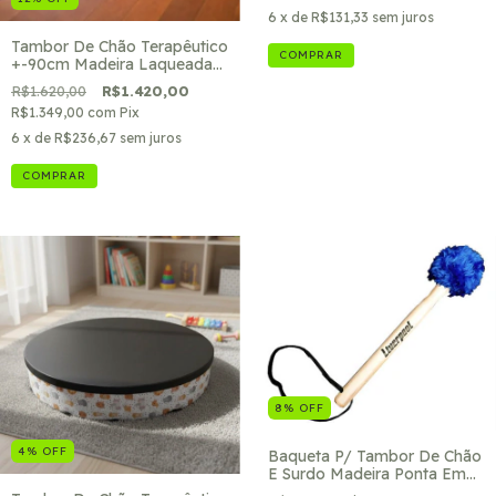
6
x de
R$131,33
sem juros
Tambor De Chão Terapêutico
+-90cm Madeira Laqueada
Kids Music Pele Asséptica
R$1.620,00
R$1.420,00
R$1.349,00
com
Pix
6
x de
R$236,67
sem juros
8
%
OFF
4
%
OFF
Baqueta P/ Tambor De Chão
E Surdo Madeira Ponta Em
Pelúcia Azul