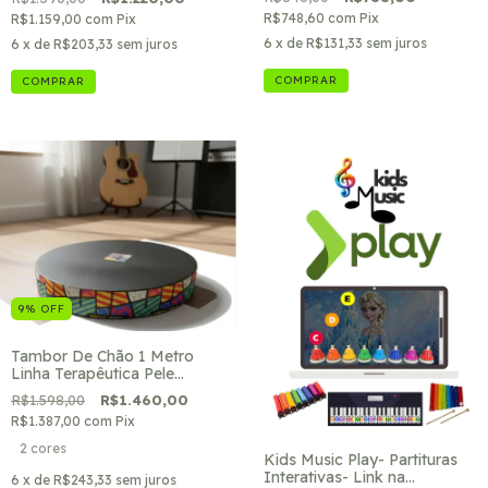
R$748,60
com
Pix
R$1.159,00
com
Pix
6
x de
R$131,33
sem juros
6
x de
R$203,33
sem juros
9
%
OFF
Tambor De Chão 1 Metro
Linha Terapêutica Pele
Asséptica Kids Music
R$1.598,00
R$1.460,00
R$1.387,00
com
Pix
2 cores
Kids Music Play- Partituras
Interativas- Link na
6
x de
R$243,33
sem juros