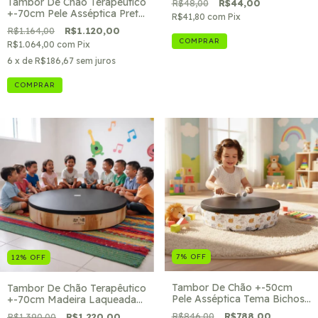
Tambor De Chão Terapêutico
R$48,00
R$44,00
+-70cm Pele Asséptica Preta
R$41,80
com
Pix
tema Bichinhos- Kids Music
R$1.164,00
R$1.120,00
R$1.064,00
com
Pix
6
x de
R$186,67
sem juros
COMPRAR
7
%
OFF
12
%
OFF
Tambor De Chão +-50cm
Tambor De Chão Terapêutico
Pele Asséptica Tema Bichos-
+-70cm Madeira Laqueada
Kids Music | Bichinhos
Kids Music Pele Asséptica
R$846,00
R$788,00
R$1.390,00
R$1.220,00