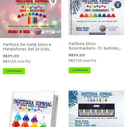
Partitura Sinos
Partitura De Natal Sinos e
Boomhackers- P/ Autistas,
Metalofones Ref.24 Kids
Tdah, Down- Ref. 8
Music
R$39,00
R$39,00
R$37,05
com
Pix
R$37,05
com
Pix