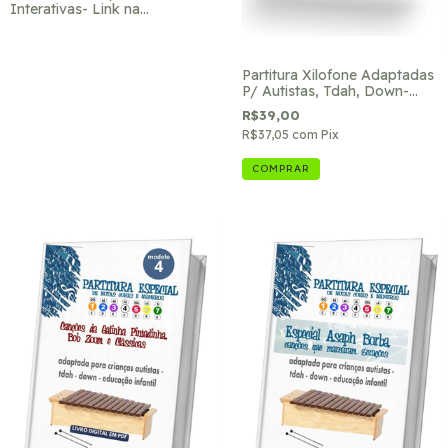
Interativas- Link na
descrição p/ compra na
Hotmart
Partitura Xilofone Adaptadas
P/ Autistas, Tdah, Down-
Ref.5
R$39,00
R$37,05
com
Pix