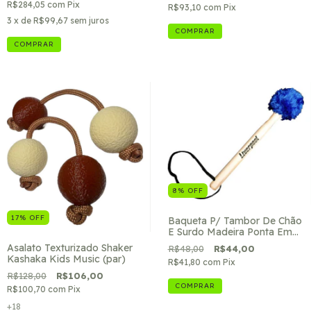
R$284,05
com
Pix
R$93,10
com
Pix
3
x de
R$99,67
sem juros
8
%
OFF
17
%
OFF
Baqueta P/ Tambor De Chão
E Surdo Madeira Ponta Em
Pelúcia Azul
Asalato Texturizado Shaker
R$48,00
R$44,00
Kashaka Kids Music (par)
R$41,80
com
Pix
R$128,00
R$106,00
R$100,70
com
Pix
+18