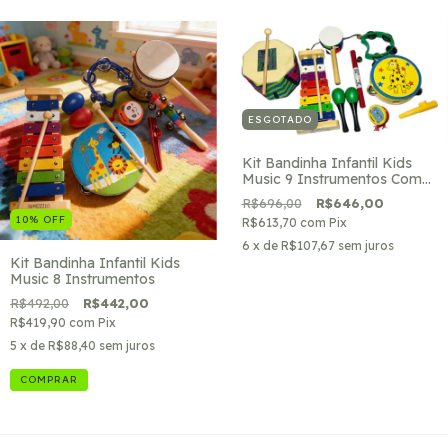
ESGOTADO
Kit Bandinha Infantil Kids
Music 9 Instrumentos Com
Tambor
R$696,00
R$646,00
10
%
OFF
R$613,70
com
Pix
6
x de
R$107,67
sem juros
Kit Bandinha Infantil Kids
Music 8 Instrumentos
R$492,00
R$442,00
R$419,90
com
Pix
5
x de
R$88,40
sem juros