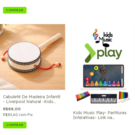
COMPRAR
Cabuletê De Madeira Infantil
- Liverpool Natural -Kids
Music
R$88,00
Kids Music Play- Partituras
R$83,60
com
Pix
Interativas- Link na
descrição p/ compra na
Hotmart