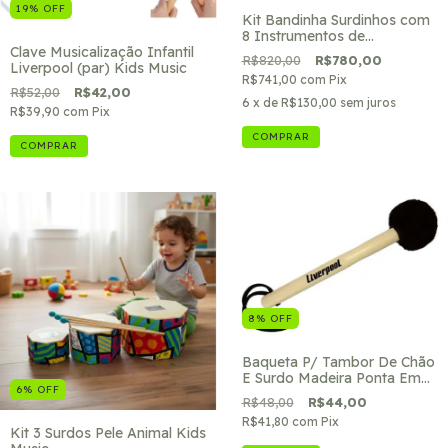
19
%
OFF
Kit Bandinha Surdinhos com
8 Instrumentos de
Musicalização Infantil- Kids
Clave Musicalização Infantil
R$820,00
R$780,00
Music
Liverpool (par) Kids Music
R$741,00
com
Pix
R$52,00
R$42,00
6
x de
R$130,00
sem juros
R$39,90
com
Pix
COMPRAR
8
%
OFF
Baqueta P/ Tambor De Chão
E Surdo Madeira Ponta Em
6
%
OFF
Pelúcia Preto
R$48,00
R$44,00
R$41,80
com
Pix
Kit 3 Surdos Pele Animal Kids