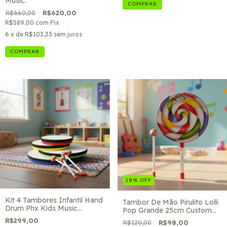
Music.
R$660,00
R$620,00
R$589,00
com
Pix
6
x de
R$103,33
sem juros
18
%
OFF
Kit 4 Tambores Infantil Hand
Tambor De Mão Pirulito Lolli
Drum Phx Kids Music
Pop Grande 25cm Custom
Colorido
Kids Music Colorido
R$299,00
R$120,00
R$98,00