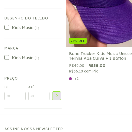
DESENHO DO TECIDO
Kids Music
(1)
22
%
OFF
MARCA
Boné Trucker Kids Music Unisse
Kids Music
(1)
Telinha Aba Curva + 1 Bótton
R$49,00
R$38,00
R$36,10
com
Pix
PREÇO
+2
DE
ATÉ
ASSINE NOSSA NEWSLETTER