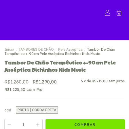
0
Início
.
TAMBORES DE CHÃO
.
Pele Asséptica
.
Tambor De Chão
Terapêutico +-90cm Pele Asséptica Bichinhos Kids Music
Tambor De Chão Terapêutico +-90cm Pele
Asséptica Bichinhos Kids Music
R$1.260,00
R$1.290,00
6
x de
R$215,00
sem juros
R$1.225,50
com
Pix
PRETO | CORDA PRETA
COR