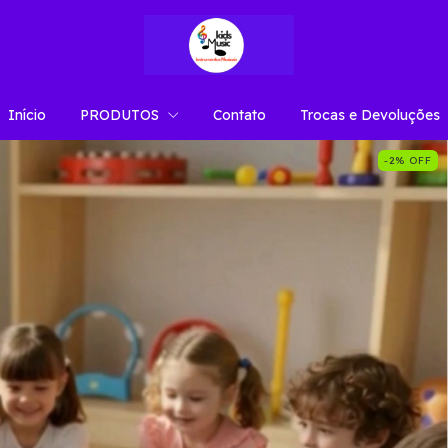
Início
PRODUTOS
Contato
Trocas e Devoluções
-2
%
OFF