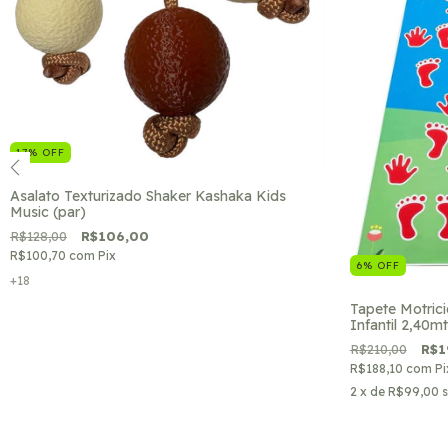
17
%
OFF
Asalato Texturizado Shaker Kashaka Kids
Music (par)
R$128,00
R$106,00
R$100,70
com
Pix
6
%
OFF
+18
Tapete Motric
Infantil 2,40mt
R$210,00
R$1
R$188,10
com
Pi
2
x de
R$99,00
s