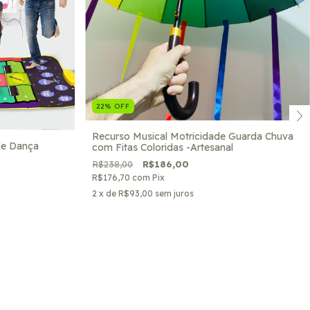
22
%
OFF
Recurso Musical Motricidade Guarda Chuva
de Dança
com Fitas Coloridas -Artesanal
R$238,00
R$186,00
R$176,70
com
Pix
2
x de
R$93,00
sem juros