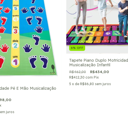
6
%
OFF
Tapete Piano Duplo Motricida
Musicalização Infantil
R$462,00
R$434,00
R$412,30
com
Pix
5
x de
R$86,80
sem juros
idade Pé E Mão Musicalização
98,00
x
em juros