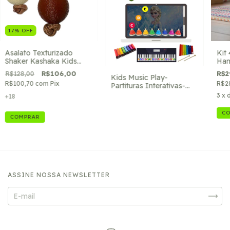
17
%
OFF
Asalato Texturizado
Kit
Shaker Kashaka Kids
Han
Music (par)
Mus
R$128,00
R$106,00
R$2
Kids Music Play-
R$100,70
com
Pix
R$2
Partituras Interativas-
Link na descrição p/
3
x 
+18
compra na Hotmart
COMPRAR
ASSINE NOSSA NEWSLETTER