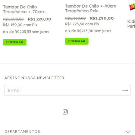
Tambor De Chão +-90cm
Tambor De Chão
Terapêutico Pele
Terapêutico +-70cm
Asséptica Kids Music
Madeira Laqueada Kids
R$1.460,00
R$1.290,00
R$1.390,00
R$1.220,00
Kid
Music Pele Asséptica
R$1.225,50
com
Pix
R$1.159,00
com
Pix
Part
Lin
6
x de
R$215,00
sem juros
6
x de
R$203,33
sem juros
com
COMPRAR
ASSINE NOSSA NEWSLETTER
DEPARTAMENTOS