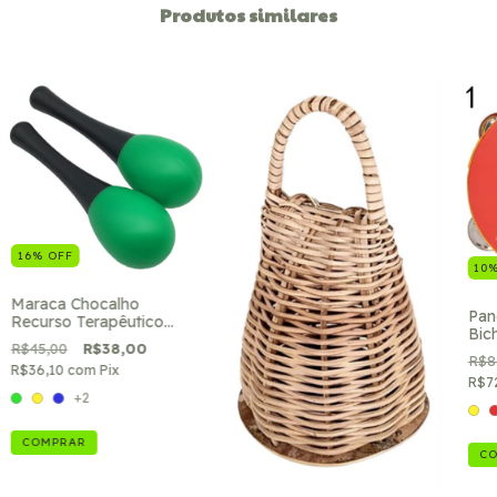
Produtos similares
16
%
OFF
10
Maraca Chocalho
Pand
Recurso Terapêutico
Bic
(par)
R$45,00
R$38,00
Mus
R$8
R$36,10
com
Pix
R$7
+2
COMPRAR
C