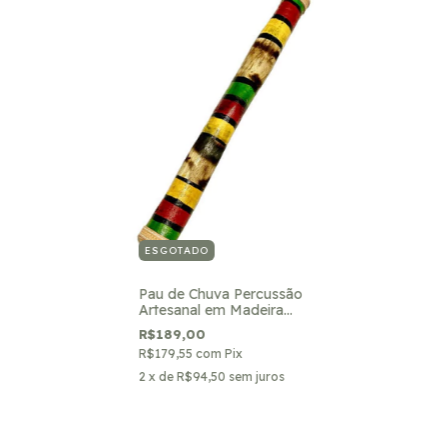
ESGOTADO
Pau de Chuva Percussão
Artesanal em Madeira
com Sementes ( Som De
R$189,00
Chuva )
R$179,55
com
Pix
2
x de
R$94,50
sem juros