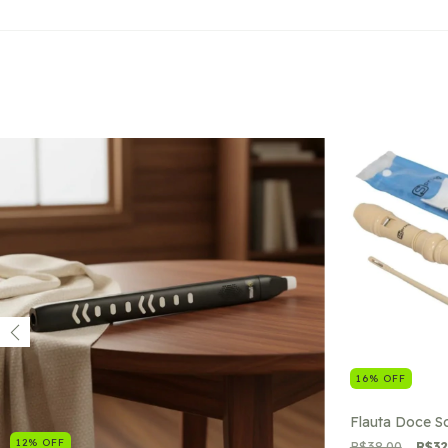
16
%
OFF
Flauta Doce S
12
%
OFF
R$38,00
R$32