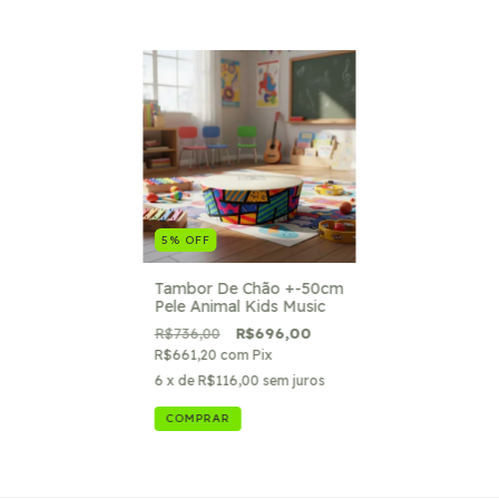
5
%
OFF
Tambor De Chão +-50cm
Pele Animal Kids Music
R$736,00
R$696,00
R$661,20
com
Pix
6
x de
R$116,00
sem juros